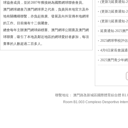
(更新3)延賽通知-2025
球協會成員，並於2007年獲接納為國際網球聯會會員。
澳門網球總會乃澳門網球界之代表，負責與本地官方及外
(更新2)延賽通知-2025
地有關機構聯繫，亦負起推廣、發展及向外宣傳本地網球
(更新1)延賽通知-2025
的工作。目前擁有十二個屬會。
總會每年主辦澳門網球錦標賽、澳門網球公開賽及澳門網
延賽通知-2025澳門青少年
球聯賽，吸引了本地及鄰近地區的網球愛好者參加，每項
2025網球學校評
賽事的人數超過二百多人。
4月6日家長會議
2025澳門青少年網球系列
聯繫地址： 澳門路氹新城區國際體育綜合體 B1.003室 電
Room B1.003 Complexo Desportivo Intern