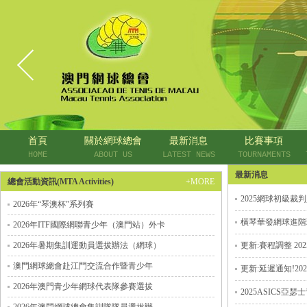
首頁
關於網球總會
最新消息
比賽事項
HOME
ABOUT US
LATEST NEWS
TOURNAMENTS
最新消息
總會活動資訊(MTA Activities)
+MORE
2025網球初級裁
2026年“琴澳杯”系列賽
橫琴華發網球進階
2026年ITF國際網聯青少年（澳門站）外卡
2026年暑期集訓運動員選拔辦法（網球）
更新:賽程調整 2
澳門網球總會赴江門交流合作暨青少年
更新:延遲通知!2
2026年澳門青少年網球代表隊參賽選拔
2025ASICS